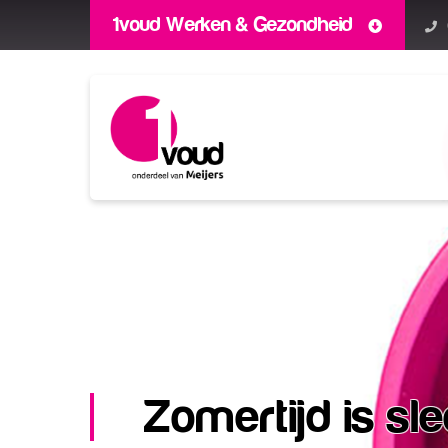
1voud Werken & Gezondheid
Zomertijd is s