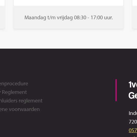
Maandag t/m vrijdag 08:30 - 17:00 uur.
1
enprocedure
y Reglement
G
nluiders reglement
ene voorwaarden
Ind
720
057