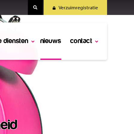
Verzuimregistratie
e diensten
nieuws
contact
eid