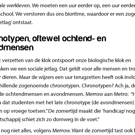
ale werkleven. We moeten een uur eerder op, een uur eerde
school. We verstoren dus ons bioritme, waardoor er een zo
jetlag’ ontstaat.
notypen, oftewel ochtend- en
dmensen
 verzetten van de klok ontspoort onze biologische klok en
ken we een sociale jetlag. Dat geldt voor alle mensen en t
 dieren. Maar de wijzers een uur terugzetten heeft ook invl
chillende zogenoemde chronotypen. Chronotypen? Ach ja, d
e ochtendmensen en avondmensen. Merrow aan Metro: “He
 dat studenten met het late chronotype (de avondmensen) 
n op vroege toetsen.” De zomertijd maakt die ’handicap’ nog
schappij schiet zich zo domweg in de voet.”
s nog niet alles, volgens Merrow. Want de zomertijd tast ook 