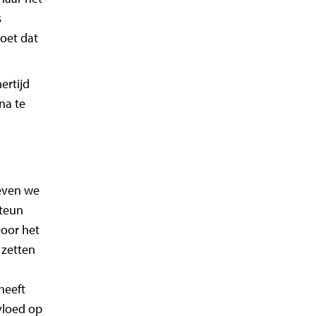
s
doet dat
ertijd
na te
leven we
steun
Door het
 zetten
heeft
nvloed op