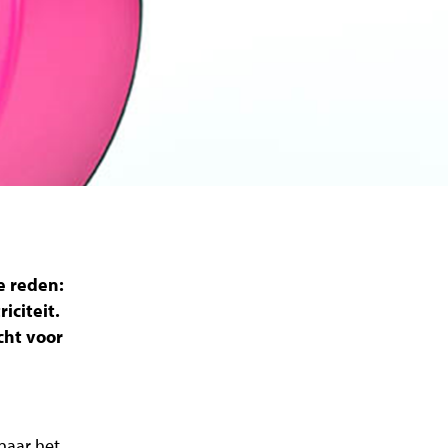
e reden:
iciteit.
cht voor
naar het