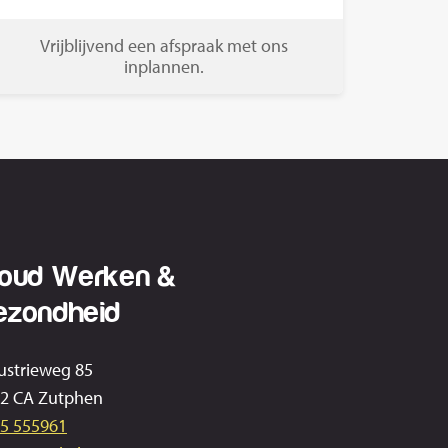
Vrijblijvend een afspraak met ons
inplannen.
voud Werken &
ezondheid
ustrieweg 85
2 CA Zutphen
5 555961