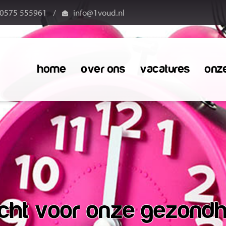
0575 555961
/
info@1voud.nl
home
over ons
vacatures
onz
lecht voor onze gezondh