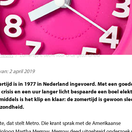
nieuws
/
Zomertijd is slecht voor onze gezondheid
an: 2 april 2019
rtijd is in 1977 in Nederland ingevoerd. Met een goed
crisis en een uur langer licht bespaarde een boel elektr
middels is het klip en klaar: de zomertijd is gewoon sle
zondheid.
e, dat stelt Metro. Die krant sprak met de Amerikaanse
ioloog Martha Merrow. Merrow deed uitgebreid onderzoek 