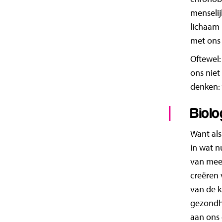
menselij
lichaam 
met ons
Oftewel:
ons niet
denken: 
Biolo
Want als
in wat nu
van meer
creëren 
van de k
gezondhe
aan ons 