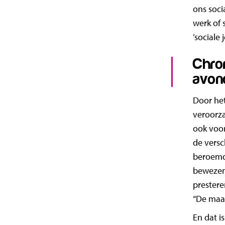
ons soci
werk of 
’sociale 
Chro
avon
Door het
veroorza
ook voor
de vers
beroemd
bewezen
prestere
“De maat
En dat i