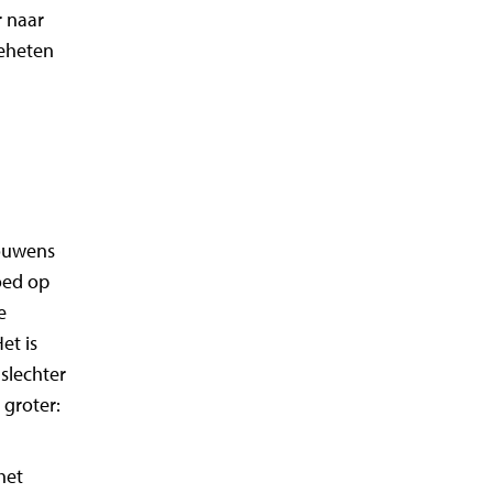
r naar
geheten
rouwens
oed op
e
t is
slechter
 groter:
het