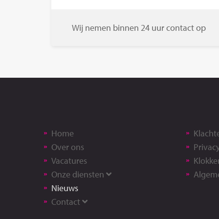
Wij nemen binnen 24 uur contact op
Home
Klacht
Over ons
Privac
Vacatures
Klokke
Onze diensten
Algem
Nieuws
Contact