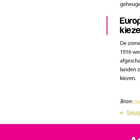
geheugen
Euro
kiez
De zomer
1916 wer
afgescha
landen z
kiezen.
Bron:
me
Terug