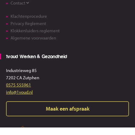
Contact
Klachtenprocedure
Privacy Reglement
Klokkenluiders reglement
Algemene voorwaarden
1voud Werken & Gezondheid
Industrieweg 85
7202 CA Zutphen
0575 555961
info@1voud.nl
Maak een afspraak