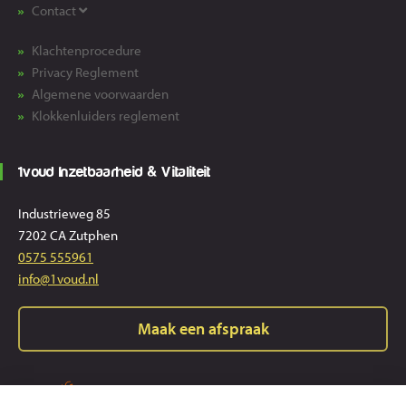
Contact
Klachtenprocedure
Privacy Reglement
Algemene voorwaarden
Klokkenluiders reglement
1voud Inzetbaarheid & Vitaliteit
Industrieweg 85
7202 CA Zutphen
0575 555961
info@1voud.nl
Maak een afspraak