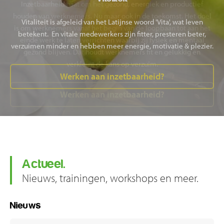
Inzetbaarheid gaat om het gezond, energiek en productief
houden van werknemers. Nu maar ook in de toekomst. Het doel
Vitaliteit is afgeleid van het Latijnse woord 'Vita', wat leven
is om werknemers vanaf het begin van de loopbaan tot aan het
betekent. En vitale medewerkers zijn fitter, presteren beter,
einde werk te laten verrichten waarbij zij fysiek en mentaal
verzuimen minder en hebben meer energie, motivatie & plezier.
gezond blijven. Dat houdt werknemers fit en gelukkig en
verkleint de kans op verzuim.
Werken aan inzetbaarheid?
Werken aan inzetbaarheid?
Actueel.
Nieuws, trainingen, workshops en meer.
Nieuws