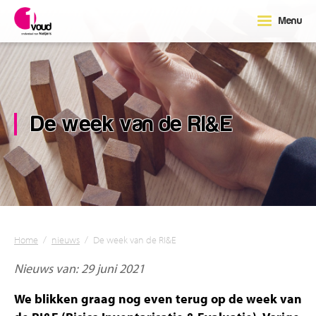
Menu
De week van de RI&E
Home
/
nieuws
/
De week van de RI&E
Nieuws van: 29 juni 2021
We blikken graag nog even terug op de week van