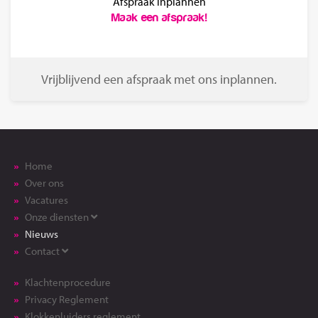
Afspraak inplannen
Maak een afspraak!
Vrijblijvend een afspraak met ons inplannen.
Home
Over ons
Vacatures
Onze diensten
Nieuws
Contact
Klachtenprocedure
Privacy Reglement
Klokkenluiders reglement