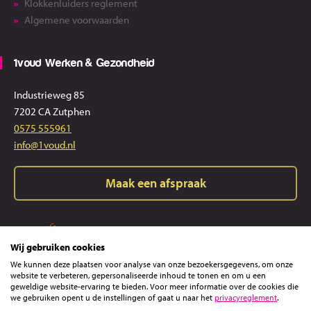
Klokkenluiders reglement
Algemene voorwaarden
1voud Werken & Gezondheid
Industrieweg 85
7202 CA Zutphen
0575 555961
info@1voud.nl
Maak een afspraak
Wij gebruiken cookies
We kunnen deze plaatsen voor analyse van onze bezoekersgegevens, om onze
website te verbeteren, gepersonaliseerde inhoud te tonen en om u een
geweldige website-ervaring te bieden. Voor meer informatie over de cookies die
we gebruiken opent u de instellingen of gaat u naar het
privacyreglement
.