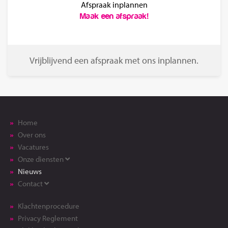
Afspraak inplannen
Maak een afspraak!
Vrijblijvend een afspraak met ons inplannen.
Home
Over ons
Vacatures
Onze diensten
Nieuws
Contact
Klachtenprocedure
Privacy Reglement