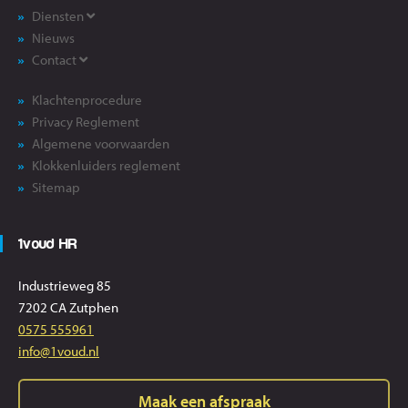
Diensten
Nieuws
Contact
Klachtenprocedure
Privacy Reglement
Algemene voorwaarden
Klokkenluiders reglement
Sitemap
1voud HR
Industrieweg 85
7202 CA Zutphen
0575 555961
info@1voud.nl
Maak een afspraak