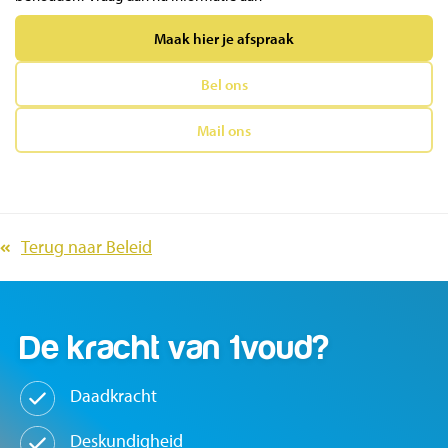
Maak hier je afspraak
Bel ons
Mail ons
Terug naar Beleid
De kracht van
1voud?
Daadkracht
Deskundigheid