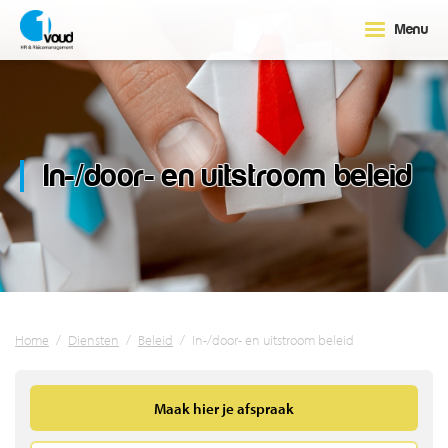
Menu
In-/door- en uitstroom beleid
Home
/
Diensten
/
Beleid
/
In-/door- en uitstroom beleid
Maak hier je afspraak