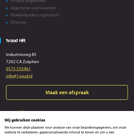
Privacy Reglement
Algemene voorwaarden
Klokkenluiders reglement
Sitemap
1voud HR
Industrieweg 85
7202 CA Zutphen
0575 555961
info@1voud.nl
Maak een afspraak
Wij gebruiken cookies
We kunnen deze plaatsen voor analyse van onze bezoekersgegevens, om onze
website te verbeteren, gepersonaliseerde inhoud te tonen en om u een