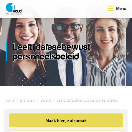
Menu
Leeftijdsfasebewust
personeelsbeleid
Home
/
Diensten
/
Beleid
/
Leeftijdsfasebewust personeelsbeleid
Maak hier je afspraak