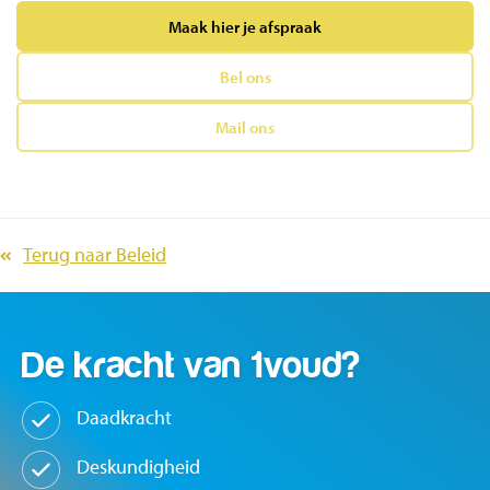
Maak hier je afspraak
Bel ons
Mail ons
Terug naar Beleid
De kracht van
1voud?
Daadkracht
Deskundigheid