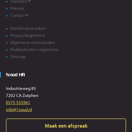
Diensten
Nieuws
Contact
Klachtenprocedure
Privacy Reglement
Algemene voorwaarden
Klokkenluiders reglement
Sitemap
1voud HR
Industrieweg 85
7202 CA Zutphen
0575 555961
info@1voud.nl
Maak een afspraak