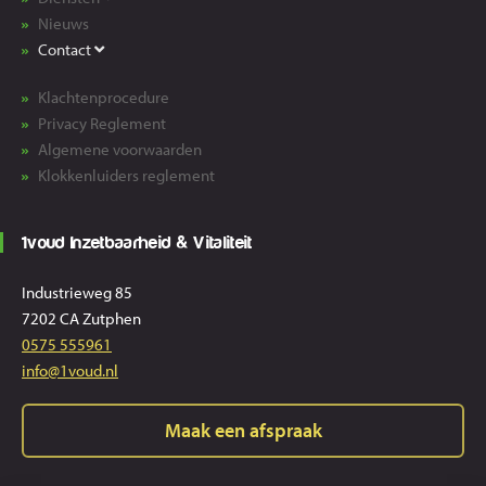
Nieuws
Contact
Klachtenprocedure
Privacy Reglement
Algemene voorwaarden
Klokkenluiders reglement
1voud Inzetbaarheid & Vitaliteit
Industrieweg 85
7202 CA Zutphen
0575 555961
info@1voud.nl
Maak een afspraak