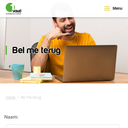
Menu
Bel me terug
Home
/
Bel me terug
Naam: