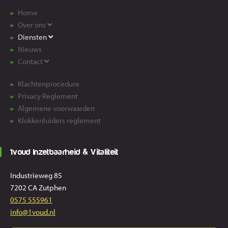
Home
Over ons
Diensten
Nieuws
Contact
Klachtenprocedure
Privacy Reglement
Algemene voorwaarden
Klokkenluiders reglement
1voud Inzetbaarheid & Vitaliteit
Industrieweg 85
7202 CA Zutphen
0575 555961
info@1voud.nl