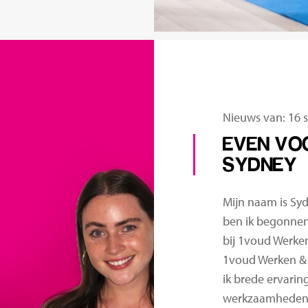
Nieuws van: 16 
EVEN VO
SYDNEY
Mijn naam is Syd
ben ik begonnen
bij 1voud Werken
1voud Werken & 
ik brede ervarin
werkzaamheden e