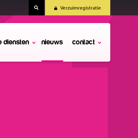
Verzuimregistratie
e diensten
nieuws
contact