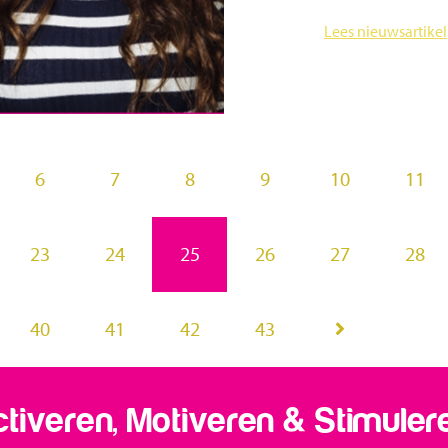
Lees nieuwsartikel
6
7
8
9
10
11
23
24
25
26
27
28
40
41
42
43
tiveren, Motiveren & Stimuler