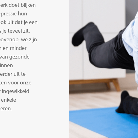
erk doet blijken
epressie hun
ok uit dat je een
je teveel zit.
ovenop: we zijn
n en minder
 van gezonde
binnen
erder uit te
tten voor onze
r ingewikkeld
 enkele
teren.