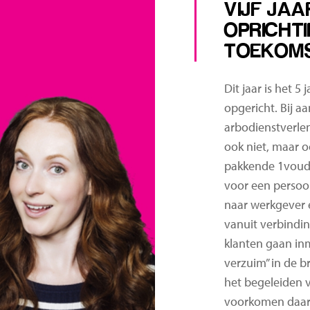
VIJF JAA
OPRICHT
TOEKOM
Dit jaar is het 5
opgericht. Bij a
arbodienstverle
ook niet, maar 
pakkende 1voudi
voor een persoo
naar werkgever
vanuit verbindi
klanten gaan in
verzuim” in de br
het begeleiden 
voorkomen daar