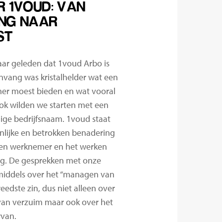
R 1VOUD: VAN
ING NAAR
ST
 jaar geleden dat 1voud Arbo is
anvang was kristalhelder wat een
ner moest bieden en wat vooral
ook wilden we starten met een
ge bedrijfsnaam. 1voud staat
nlijke en betrokken benadering
 en werknemer en het werken
ng. De gesprekken met onze
middels over het “managen van
eedste zin, dus niet alleen over
van verzuim maar ook over het
van.