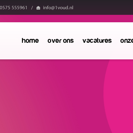
0575 555961
/
info@1voud.nl
home
over ons
vacatures
onz