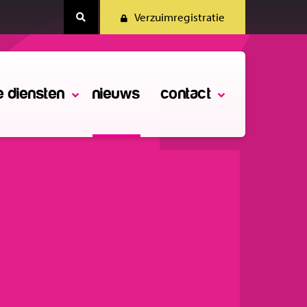
Verzuimregistratie
e diensten
nieuws
contact