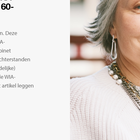
60-
n. Deze
IA-
binet
chterstanden
elijke)
de WIA-
t artikel leggen