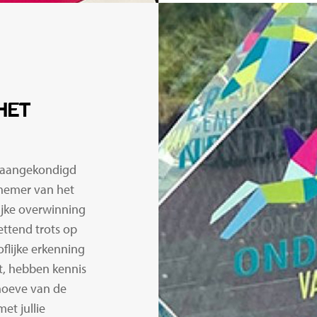
HET
n aangekondigd
rnemer van het
ijke overwinning
ettend trots op
flijke erkenning
it, hebben kennis
ehoeve van de
et jullie