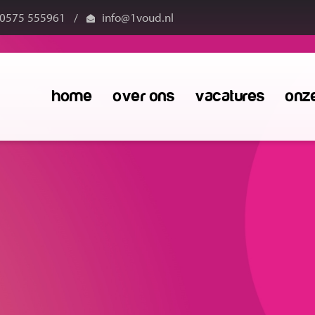
0575 555961
/
info@1voud.nl
home
over ons
vacatures
onz