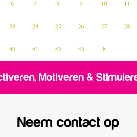
6
7
8
9
10
11
23
24
25
26
27
28
40
41
42
43
tiveren, Motiveren & Stimuler
Neem contact op