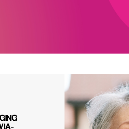
GING
IA-